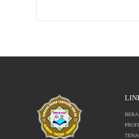
LIN
BERA
PROF
TENA