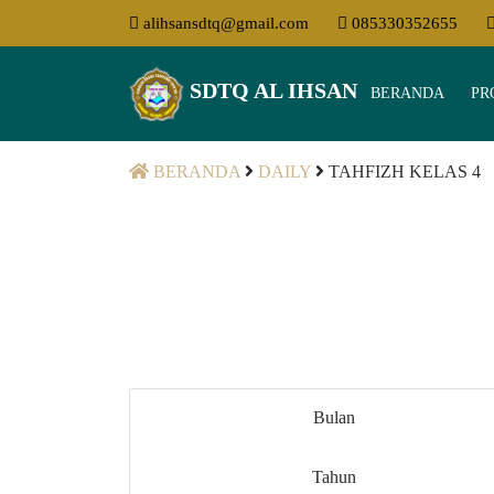
alihsansdtq@gmail.com
085330352655
SDTQ AL IHSAN
BERANDA
PR
BERANDA
DAILY
TAHFIZH KELAS 4
Bulan
Tahun