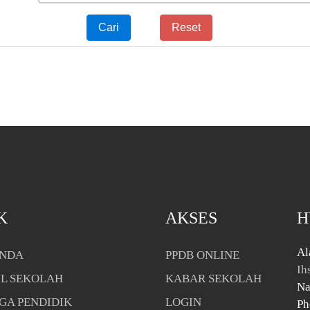
Cari
Reset
K
AKSES
H
Al
NDA
PPDB ONLINE
Ih
IL SEKOLAH
KABAR SEKOLAH
Na
GA PENDIDIK
LOGIN
Ph