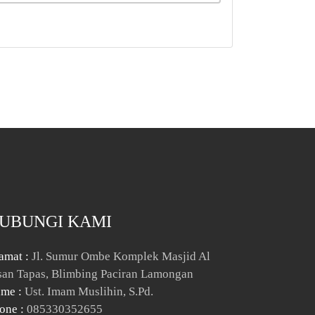
UBUNGI KAMI
amat :
Jl. Sumur Ombe Komplek Masjid Al
san Tapas, Blimbing Paciran Lamongan
me :
Ust. Imam Muslihin, S.Pd.
one :
085330352655